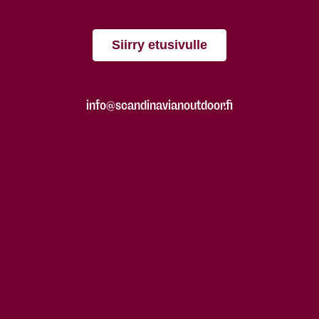
Siirry etusivulle
info@scandinavianoutdoor.fi