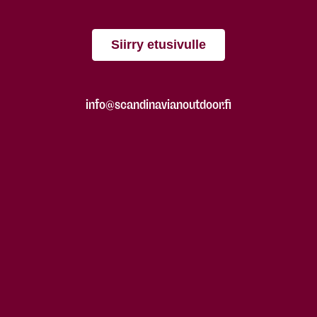
Siirry etusivulle
info@scandinavianoutdoor.fi