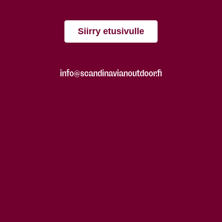
Siirry etusivulle
info@scandinavianoutdoor.fi