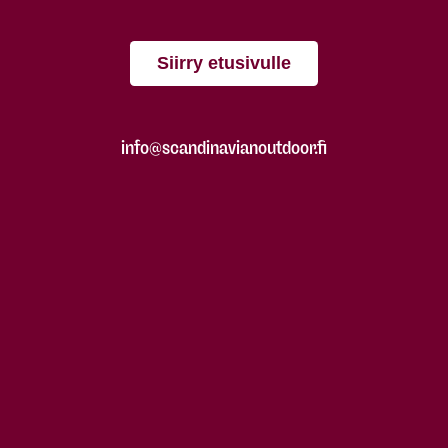
Siirry etusivulle
info@scandinavianoutdoor.fi