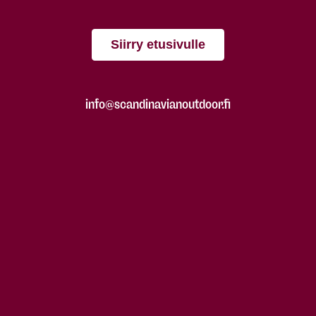
Siirry etusivulle
info@scandinavianoutdoor.fi