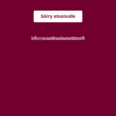
Siirry etusivulle
info@scandinavianoutdoor.fi