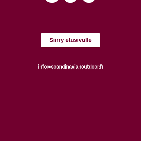
Siirry etusivulle
info@scandinavianoutdoor.fi