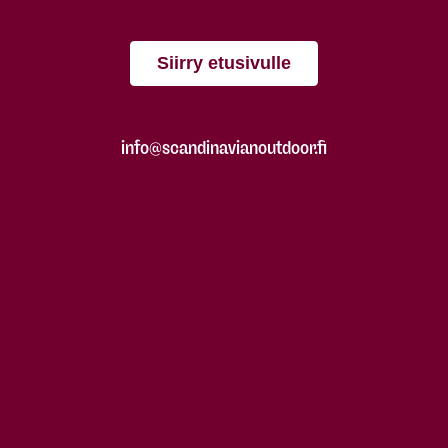
Siirry etusivulle
info@scandinavianoutdoor.fi