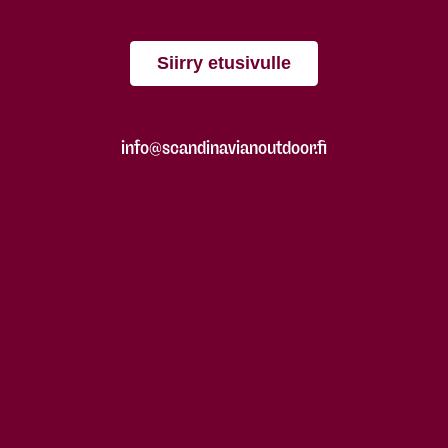
Siirry etusivulle
info@scandinavianoutdoor.fi