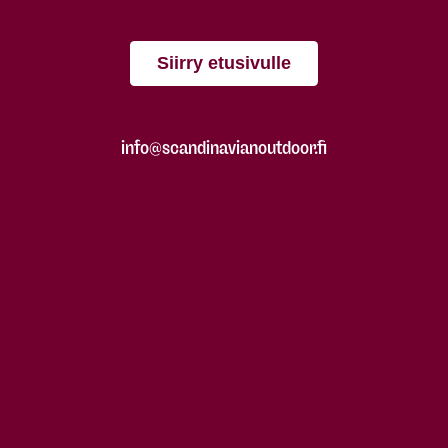
Siirry etusivulle
info@scandinavianoutdoor.fi