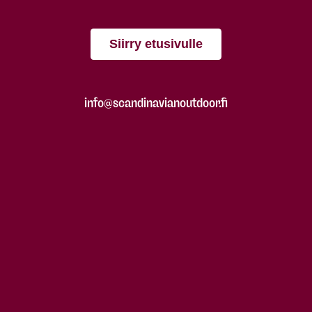
Siirry etusivulle
info@scandinavianoutdoor.fi