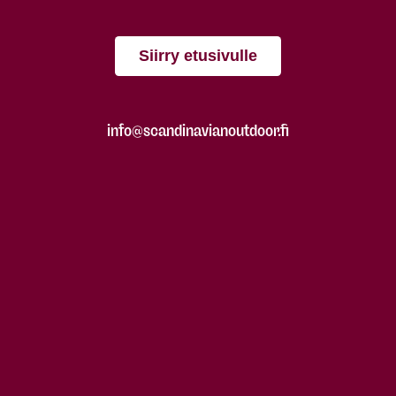
Siirry etusivulle
info@scandinavianoutdoor.fi