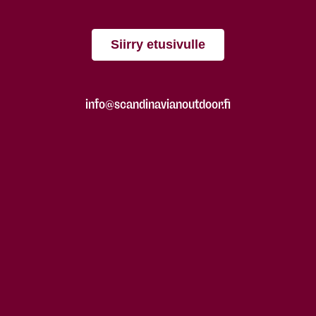
Siirry etusivulle
info@scandinavianoutdoor.fi