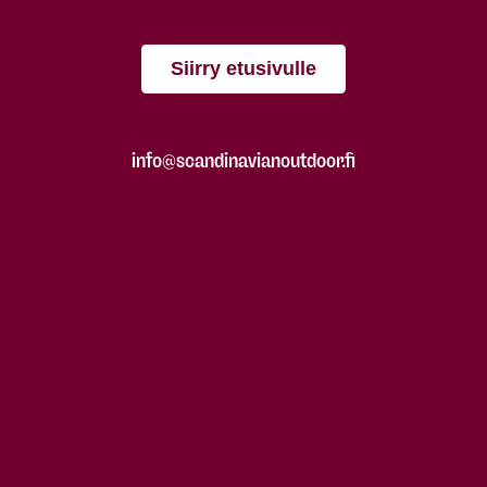
Siirry etusivulle
info@scandinavianoutdoor.fi