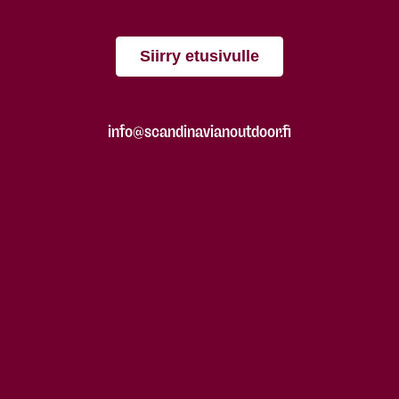
Siirry etusivulle
info@scandinavianoutdoor.fi