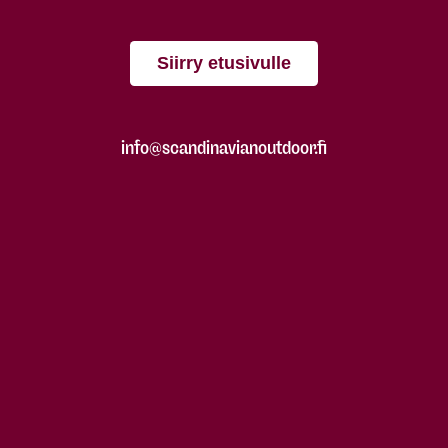
Siirry etusivulle
info@scandinavianoutdoor.fi