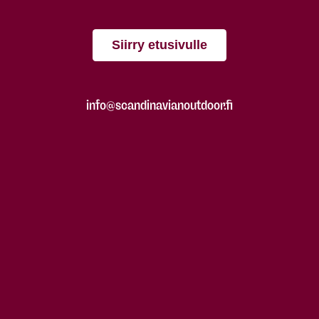
Siirry etusivulle
info@scandinavianoutdoor.fi