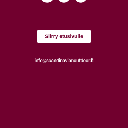
Siirry etusivulle
info@scandinavianoutdoor.fi