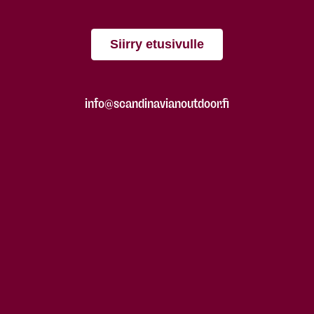
Siirry etusivulle
info@scandinavianoutdoor.fi