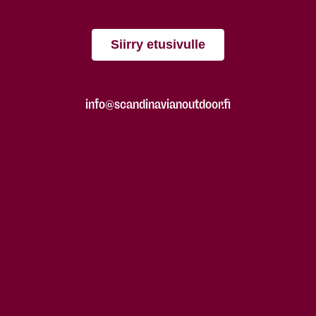
Siirry etusivulle
info@scandinavianoutdoor.fi