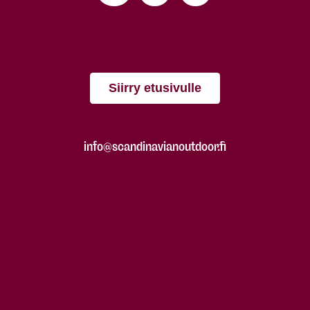
Siirry etusivulle
info@scandinavianoutdoor.fi