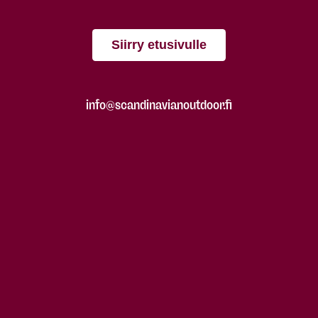
Siirry etusivulle
info@scandinavianoutdoor.fi