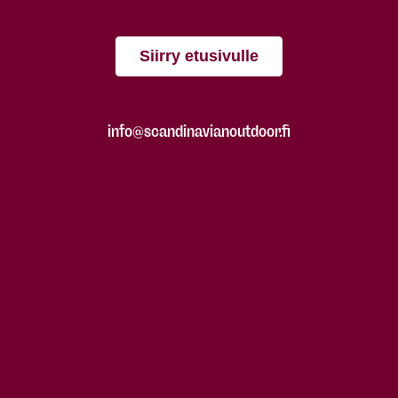
Siirry etusivulle
info@scandinavianoutdoor.fi