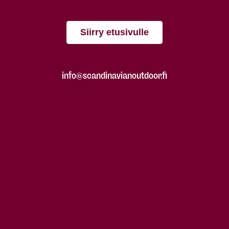
Siirry etusivulle
info@scandinavianoutdoor.fi