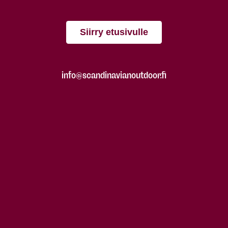
Siirry etusivulle
info@scandinavianoutdoor.fi