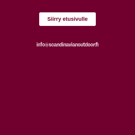
Siirry etusivulle
info@scandinavianoutdoor.fi