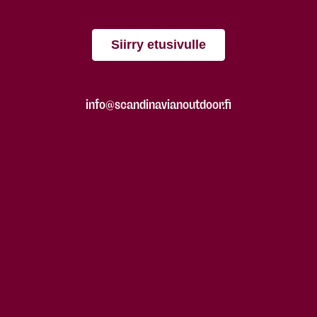
Siirry etusivulle
info@scandinavianoutdoor.fi