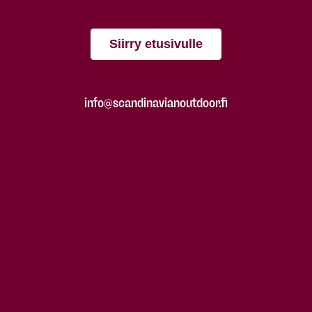
Siirry etusivulle
info@scandinavianoutdoor.fi