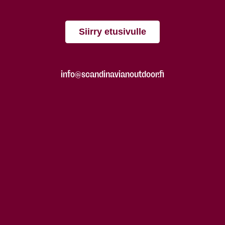
Siirry etusivulle
info@scandinavianoutdoor.fi