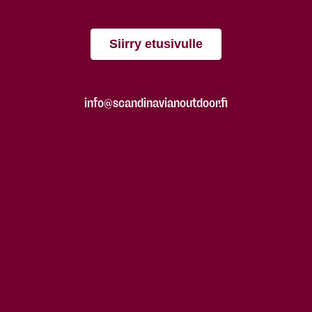
Siirry etusivulle
info@scandinavianoutdoor.fi