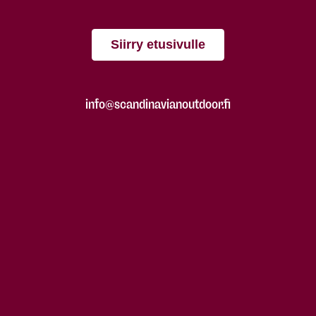
Siirry etusivulle
info@scandinavianoutdoor.fi