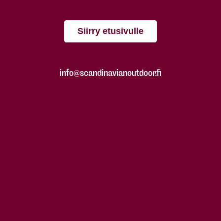
Siirry etusivulle
info@scandinavianoutdoor.fi