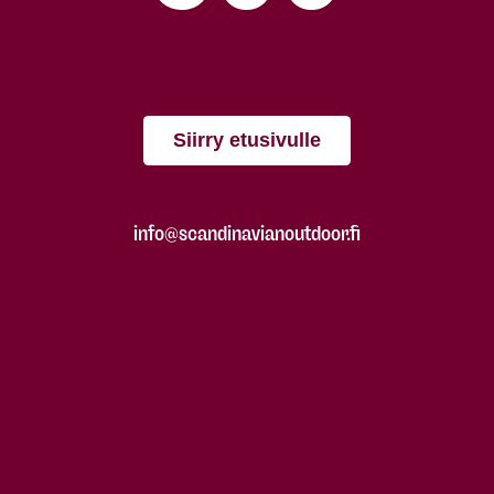
Siirry etusivulle
info@scandinavianoutdoor.fi