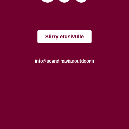
Siirry etusivulle
info@scandinavianoutdoor.fi