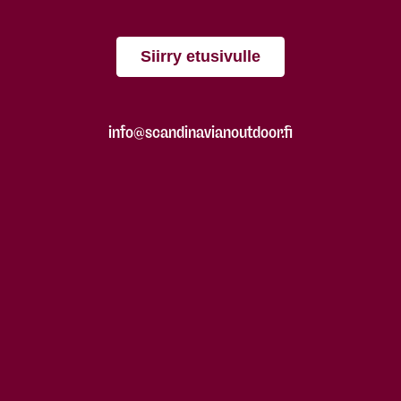
Siirry etusivulle
info@scandinavianoutdoor.fi