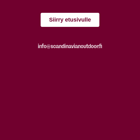
Siirry etusivulle
info@scandinavianoutdoor.fi