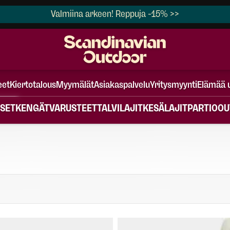
Valmiina arkeen! Reppuja -15% >>
eet
Kiertotalous
Myymälät
Asiakaspalvelu
Yritysmyynti
Elämää 
SET
KENGÄT
VARUSTEET
TALVILAJIT
KESÄLAJIT
PARTIO
OU