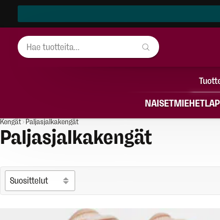
Tuott
NAISET
MIEHET
LAP
Kengät
Paljasjalkakengät
Paljasjalkakengät