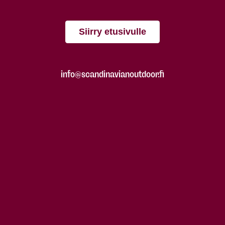
Siirry etusivulle
info@scandinavianoutdoor.fi