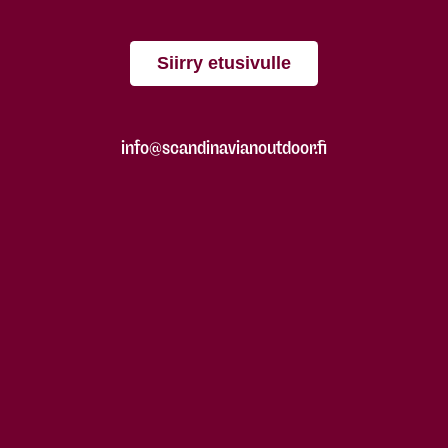
Siirry etusivulle
info@scandinavianoutdoor.fi