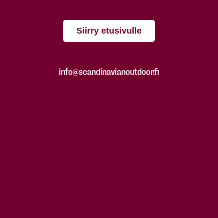
Siirry etusivulle
info@scandinavianoutdoor.fi