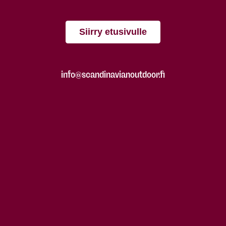
Siirry etusivulle
info@scandinavianoutdoor.fi