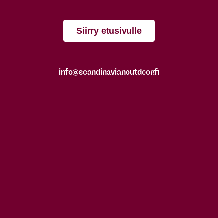
Siirry etusivulle
info@scandinavianoutdoor.fi