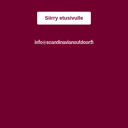
Siirry etusivulle
info@scandinavianoutdoor.fi