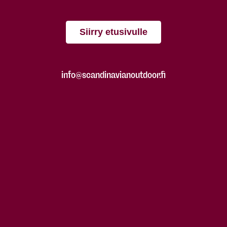
Siirry etusivulle
info@scandinavianoutdoor.fi