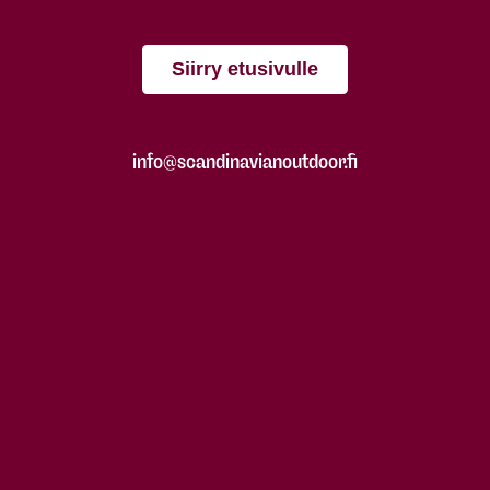
Siirry etusivulle
info@scandinavianoutdoor.fi