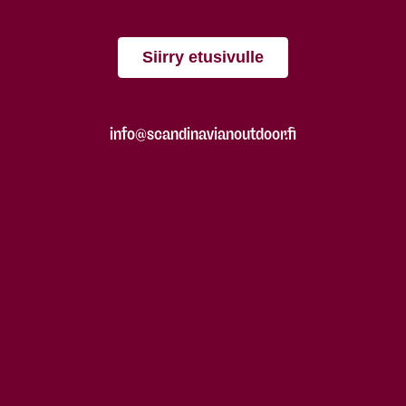
Siirry etusivulle
info@scandinavianoutdoor.fi