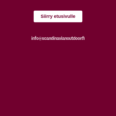
Siirry etusivulle
info@scandinavianoutdoor.fi