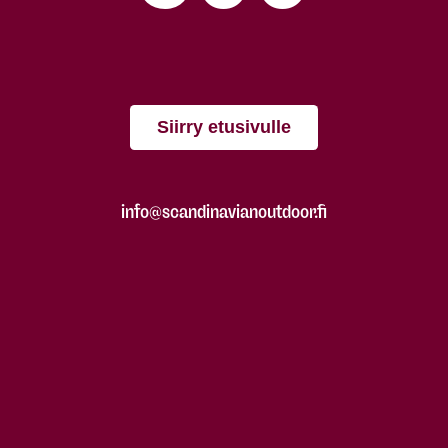
Siirry etusivulle
info@scandinavianoutdoor.fi