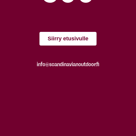
Siirry etusivulle
info@scandinavianoutdoor.fi