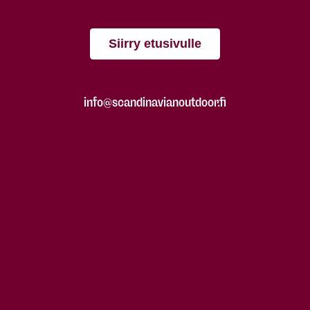
Siirry etusivulle
info@scandinavianoutdoor.fi